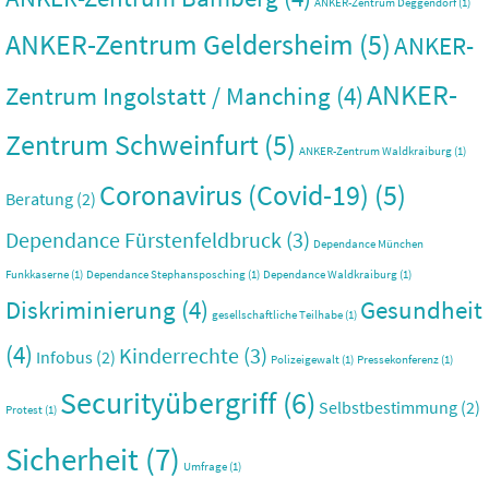
ANKER-Zentrum Deggendorf
(1)
ANKER-Zentrum Geldersheim
(5)
ANKER-
ANKER-
Zentrum Ingolstatt / Manching
(4)
Zentrum Schweinfurt
(5)
ANKER-Zentrum Waldkraiburg
(1)
Coronavirus (Covid-19)
(5)
Beratung
(2)
Dependance Fürstenfeldbruck
(3)
Dependance München
Funkkaserne
(1)
Dependance Stephansposching
(1)
Dependance Waldkraiburg
(1)
Diskriminierung
(4)
Gesundheit
gesellschaftliche Teilhabe
(1)
(4)
Kinderrechte
(3)
Infobus
(2)
Polizeigewalt
(1)
Pressekonferenz
(1)
Securityübergriff
(6)
Selbstbestimmung
(2)
Protest
(1)
Sicherheit
(7)
Umfrage
(1)