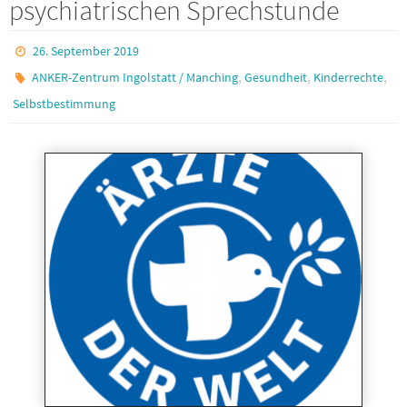
psychiatrischen Sprechstunde
26. September 2019
,
,
,
ANKER-Zentrum Ingolstatt / Manching
Gesundheit
Kinderrechte
Selbstbestimmung