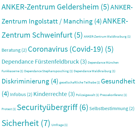
ANKER-Zentrum Geldersheim
(5)
ANKER-
ANKER-
Zentrum Ingolstatt / Manching
(4)
Zentrum Schweinfurt
(5)
ANKER-Zentrum Waldkraiburg
(1)
Coronavirus (Covid-19)
(5)
Beratung
(2)
Dependance Fürstenfeldbruck
(3)
Dependance München
Funkkaserne
(1)
Dependance Stephansposching
(1)
Dependance Waldkraiburg
(1)
Diskriminierung
(4)
Gesundheit
gesellschaftliche Teilhabe
(1)
(4)
Kinderrechte
(3)
Infobus
(2)
Polizeigewalt
(1)
Pressekonferenz
(1)
Securityübergriff
(6)
Selbstbestimmung
(2)
Protest
(1)
Sicherheit
(7)
Umfrage
(1)