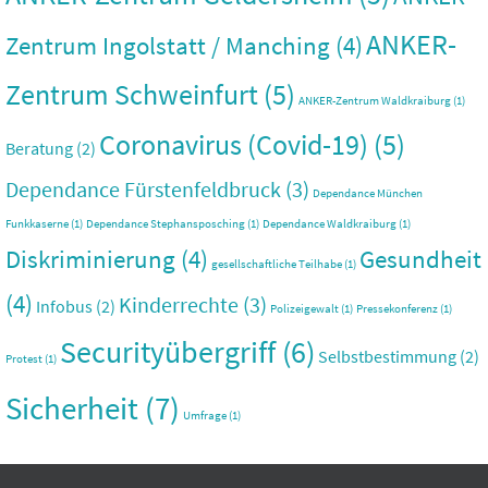
ANKER-
Zentrum Ingolstatt / Manching
(4)
Zentrum Schweinfurt
(5)
ANKER-Zentrum Waldkraiburg
(1)
Coronavirus (Covid-19)
(5)
Beratung
(2)
Dependance Fürstenfeldbruck
(3)
Dependance München
Funkkaserne
(1)
Dependance Stephansposching
(1)
Dependance Waldkraiburg
(1)
Diskriminierung
(4)
Gesundheit
gesellschaftliche Teilhabe
(1)
(4)
Kinderrechte
(3)
Infobus
(2)
Polizeigewalt
(1)
Pressekonferenz
(1)
Securityübergriff
(6)
Selbstbestimmung
(2)
Protest
(1)
Sicherheit
(7)
Umfrage
(1)