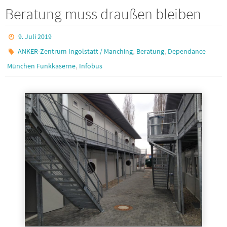
Beratung muss draußen bleiben
9. Juli 2019
,
,
ANKER-Zentrum Ingolstatt / Manching
Beratung
Dependance
,
München Funkkaserne
Infobus