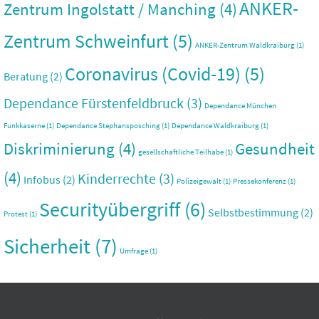
ANKER-
Zentrum Ingolstatt / Manching
(4)
Zentrum Schweinfurt
(5)
ANKER-Zentrum Waldkraiburg
(1)
Coronavirus (Covid-19)
(5)
Beratung
(2)
Dependance Fürstenfeldbruck
(3)
Dependance München
Funkkaserne
(1)
Dependance Stephansposching
(1)
Dependance Waldkraiburg
(1)
Diskriminierung
(4)
Gesundheit
gesellschaftliche Teilhabe
(1)
(4)
Kinderrechte
(3)
Infobus
(2)
Polizeigewalt
(1)
Pressekonferenz
(1)
Securityübergriff
(6)
Selbstbestimmung
(2)
Protest
(1)
Sicherheit
(7)
Umfrage
(1)