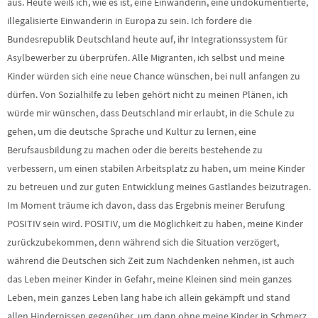
aus. Heute weiß ich, wie es ist, eine Einwanderin, eine undokumentierte,
illegalisierte Einwanderin in Europa zu sein. Ich fordere die
Bundesrepublik Deutschland heute auf, ihr Integrationssystem für
Asylbewerber zu überprüfen. Alle Migranten, ich selbst und meine
Kinder würden sich eine neue Chance wünschen, bei null anfangen zu
dürfen. Von Sozialhilfe zu leben gehört nicht zu meinen Plänen, ich
würde mir wünschen, dass Deutschland mir erlaubt, in die Schule zu
gehen, um die deutsche Sprache und Kultur zu lernen, eine
Berufsausbildung zu machen oder die bereits bestehende zu
verbessern, um einen stabilen Arbeitsplatz zu haben, um meine Kinder
zu betreuen und zur guten Entwicklung meines Gastlandes beizutragen.
Im Moment träume ich davon, dass das Ergebnis meiner Berufung
POSITIV sein wird. POSITIV, um die Möglichkeit zu haben, meine Kinder
zurückzubekommen, denn während sich die Situation verzögert,
während die Deutschen sich Zeit zum Nachdenken nehmen, ist auch
das Leben meiner Kinder in Gefahr, meine Kleinen sind mein ganzes
Leben, mein ganzes Leben lang habe ich allein gekämpft und stand
allen Hindernissen gegenüber, um dann ohne meine Kinder in Schmerz,