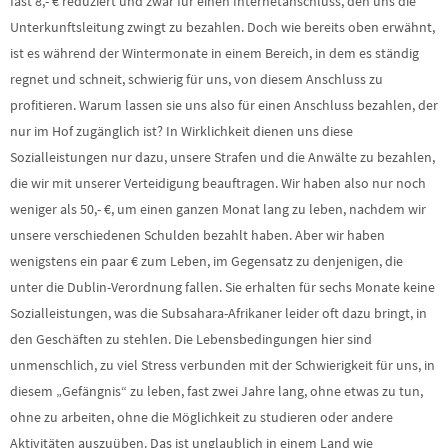
fast 8,- € reduziert und zwar für einen Internetanschluss, den uns die
Unterkunftsleitung zwingt zu bezahlen. Doch wie bereits oben erwähnt,
ist es während der Wintermonate in einem Bereich, in dem es ständig
regnet und schneit, schwierig für uns, von diesem Anschluss zu
profitieren. Warum lassen sie uns also für einen Anschluss bezahlen, der
nur im Hof zugänglich ist? In Wirklichkeit dienen uns diese
Sozialleistungen nur dazu, unsere Strafen und die Anwälte zu bezahlen,
die wir mit unserer Verteidigung beauftragen. Wir haben also nur noch
weniger als 50,- €, um einen ganzen Monat lang zu leben, nachdem wir
unsere verschiedenen Schulden bezahlt haben. Aber wir haben
wenigstens ein paar € zum Leben, im Gegensatz zu denjenigen, die
unter die Dublin-Verordnung fallen. Sie erhalten für sechs Monate keine
Sozialleistungen, was die Subsahara-Afrikaner leider oft dazu bringt, in
den Geschäften zu stehlen. Die Lebensbedingungen hier sind
unmenschlich, zu viel Stress verbunden mit der Schwierigkeit für uns, in
diesem „Gefängnis“ zu leben, fast zwei Jahre lang, ohne etwas zu tun,
ohne zu arbeiten, ohne die Möglichkeit zu studieren oder andere
Aktivitäten auszuüben. Das ist unglaublich in einem Land wie