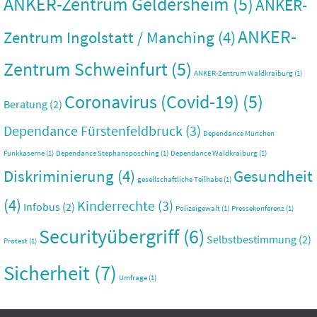
ANKER-Zentrum Geldersheim
(5)
ANKER-
ANKER-
Zentrum Ingolstatt / Manching
(4)
Zentrum Schweinfurt
(5)
ANKER-Zentrum Waldkraiburg
(1)
Coronavirus (Covid-19)
(5)
Beratung
(2)
Dependance Fürstenfeldbruck
(3)
Dependance München
Funkkaserne
(1)
Dependance Stephansposching
(1)
Dependance Waldkraiburg
(1)
Diskriminierung
(4)
Gesundheit
gesellschaftliche Teilhabe
(1)
(4)
Kinderrechte
(3)
Infobus
(2)
Polizeigewalt
(1)
Pressekonferenz
(1)
Securityübergriff
(6)
Selbstbestimmung
(2)
Protest
(1)
Sicherheit
(7)
Umfrage
(1)