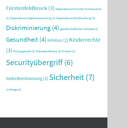
Fürstenfeldbruck
(3)
Dependance München Funkkaserne
(1)
Dependance Stephansposching
(1)
Dependance Waldkraiburg
(1)
Diskriminierung
(4)
gesellschaftliche Teilhabe
(1)
Gesundheit
(4)
Kinderrechte
Infobus
(2)
(3)
Polizeigewalt
(1)
Pressekonferenz
(1)
Protest
(1)
Securityübergriff
(6)
Sicherheit
(7)
Selbstbestimmung
(2)
Umfrage
(1)