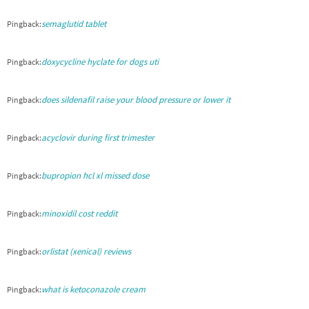
semaglutid tablet
Pingback:
doxycycline hyclate for dogs uti
Pingback:
does sildenafil raise your blood pressure or lower it
Pingback:
acyclovir during first trimester
Pingback:
bupropion hcl xl missed dose
Pingback:
minoxidil cost reddit
Pingback:
orlistat (xenical) reviews
Pingback:
what is ketoconazole cream
Pingback: