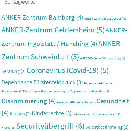
Schlagworte
ANKER-Zentrum Bamberg
(4)
ANKER-Zentrum Deggendorf
(1)
ANKER-Zentrum Geldersheim
(5)
ANKER-
ANKER-
Zentrum Ingolstatt / Manching
(4)
Zentrum Schweinfurt
(5)
ANKER-Zentrum Waldkraiburg
(1)
Coronavirus (Covid-19)
(5)
Beratung
(2)
Dependance Fürstenfeldbruck
(3)
Dependance München
Funkkaserne
(1)
Dependance Stephansposching
(1)
Dependance Waldkraiburg
(1)
Diskriminierung
(4)
Gesundheit
gesellschaftliche Teilhabe
(1)
(4)
Kinderrechte
(3)
Infobus
(2)
Polizeigewalt
(1)
Pressekonferenz
(1)
Securityübergriff
(6)
Selbstbestimmung
(2)
Protest
(1)